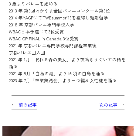
3 歳よりバレエを始める
2013 年 第3回わかやま全国バレエコンクール第3位
2014 年YAGPにてTWBsummer’15を獲得し短期留学
2018 年 京都バレエ専門学校入学
WBAC日本予選にて3位受賞
WBAC GP FINAL in Canada 3位受賞
2021 年 京都バレエ専門学校専門課程卒業後
京都バレエ団入団
2021 年 1月「眠れる森の美女」より夜鳴きうぐいすの精を
踊る
2021 年 8月「白鳥の湖」より 四羽の白鳥を踊る
2023 年 7月「卒業舞踏会」より三つ編み女性徒を踊る
←
前の記事
次の記事
→