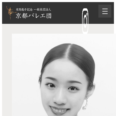
内
容
を
ス
キ
ッ
プ