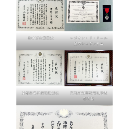
あけぼの賞賞状
レジオン・ド・ヌール
勲章シュヴァリエ
京都市芸術振興賞賞状
京都府知事教育功労表
彰賞状