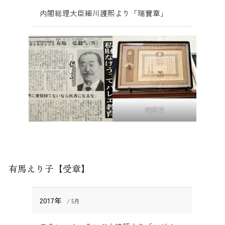
内閣総理大臣細川護熙より「瑞寶章」
瑞寶章
有馬えり子【受章】
2017年
5月