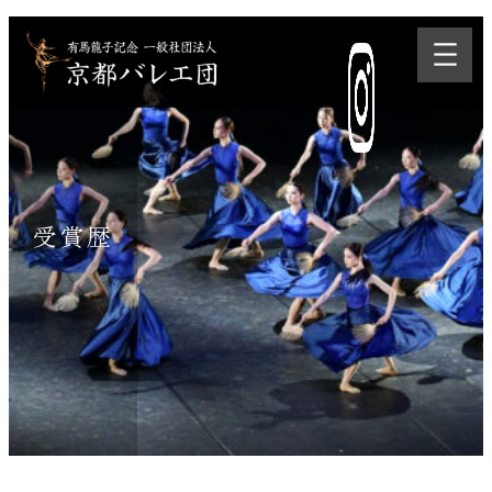
内
容
を
ス
キ
ッ
プ
受賞歴